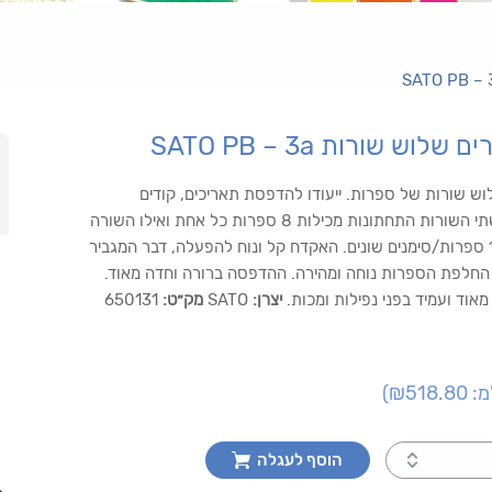
וש שורות SATO PB – 3a
ש שורות של ספרות. ייעודו להדפסת תאריכים, קודים
ומספרים שונים. שתי השורות התחתונות מכילות 8 ספרות כל אחת ואילו השורה
העליונה מכילה 12 ספרות/סימנים שונים. האקדח קל ונוח להפעלה, דבר המגביר
החלפת הספרות נוחה ומהירה. ההדפסה ברורה וחדה מאוד.
אוד ועמיד בפני נפילות ומכות.
יצרן:
SATO
מק״ט:
650131
מ:
₪518.80
)
הוסף לעגלה
כמות